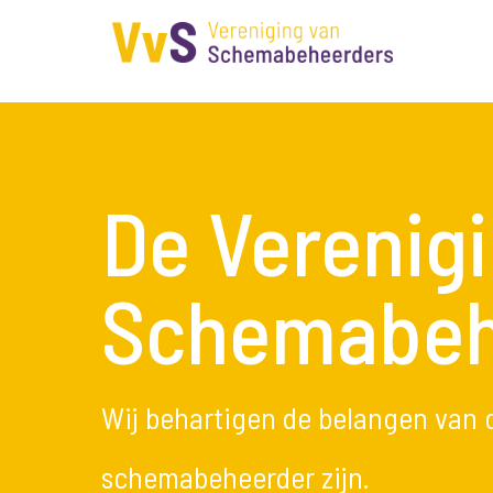
De Verenig
Schemabeh
Wij behartigen de belangen van 
schemabeheerder zijn.