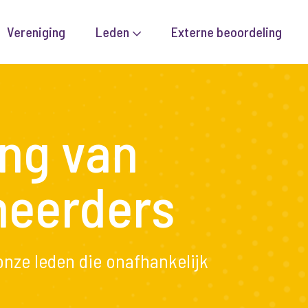
Vereniging
Leden
Externe beoordeling
ing van
eerders
onze leden die onafhankelijk